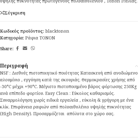
υψηλής πυκνότητας πρωτογενούς πολυαιθυλένιου , Tonon Ιταλίας.
Σύγκριση
Κωδικός προϊόντος:
blacktonon
Κατηγορία:
Ράφια TONON
Share:
Περιγραφή
NSF : Διεθνές πιστοποιητικό ποιότητας Κατασκευή από ανοδιώμενο
αλουμίνιο , εγγύηση κατά της σκουριάς. Θερμοκρασίες χρήσης από
-30°C μέχρι +90°C. Μέγιστο πιστοποιημένο βάρος φόρτωσης 250Kg
ανά επίπεδο φορτίου. Easy Clean : Εύκολος καθαρισμός.
Συναρμολόγηση χωρίς ειδικά εργαλεία , εύκολη & γρήγορη με ένα
κλίκ. Επιφάνεια ραφιών από πολυαιθυλένιο υψηλής πυκνότητας
(High Density). Προσαρμόζεται απόλυτα στο χώρο σας.