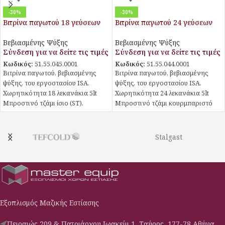
-30%
-30%
Βιτρίνα παγωτού 18 γεύσεων
Βιτρίνα παγωτού 24 γεύσεων
MILLENNIUM 170 ST
MILLENNIUM 220 LX
Βεβιασμένης Ψύξης
Βεβιασμένης Ψύξης
Σύνδεση για να δείτε τις τιμές
Σύνδεση για να δείτε τις τιμές
Κωδικός:
51.55.045.0001
Κωδικός:
51.55.044.0001
Βιτρίνα παγωτού, βεβιασμένης
Βιτρίνα παγωτού, βεβιασμένης
ψύξης, του εργοστασίου ISA.
ψύξης, του εργοστασίου ISA.
Χωρητικότητα 18 λεκανάκια 5lt
Χωρητικότητα 24 λεκανάκια 5lt
Μπροστινό τζάμι ίσιο (ST).
Μπροστινό τζάμι κουρμπαριστό
(LX).
Χωρίς αποθήκη
Ρόδες πολλαπλής κατεύθυνσης
Χωρίς αποθήκη
Stalgast
Ηλεκτρονικός πίνακας
Ρόδες πολλαπλής κατεύθυνσης
λειτουργιών
Ηλεκτρονικός πίνακας
Κουρτίνα νυκτός
λειτουργιών
Κουρτίνα νυκτός
Εξοπλισμός Μαζικής Εστίασης
Πειραιώς 209 & Πατριάρχου Ιωακείμ 1, Ταύρος, 177-78 Αθήνα