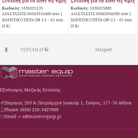
Σύνδεση για να δείτε τις τιμές
Σύνδεση για να δείτε τις τιμές
Κωδικός:
1636025120
Κωδικός:
1636025889
ΔΙΑΣΤΑΣΕΙΣ:660x335x400 mm |
ΔΙΑΣΤΑΣΕΙΣ:600x360x380 mm |
ΧΩΡΗΤΙΚΟΤΗΤΑ:GN 1/1 – 65 mm
ΧΩΡΗΤΙΚΟΤΗΤΑ:GN 1/1 – 65 mm
(9 lt)
(9 lt)
Stalgast
Εξοπλισμός Μαζικής Εστίασης
Πειραιώς 209 & Πατριάρχου Ιωακείμ 1, Ταύρος, 177-78 Αθήνα
Phone: (030) 210-3427009
Email: c-s@masterequip.gr