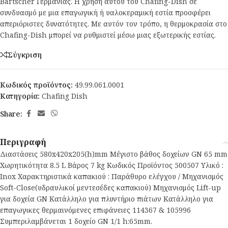
Bartscher Γερμανίας. Η χρήση αυτού του Chafing-Dish σε
συνδυασμό με μια επαγωγική ή υαλοκεραμική εστία προσφέρει
απεριόριστες δυνατότητες. Με αυτόν τον τρόπο, η θερμοκρασία στο
Chafing-Dish μπορεί να ρυθμιστεί μέσω μιας εξωτερικής εστίας.
Σύγκριση
Κωδικός προϊόντος:
49.99.061.0001
Κατηγορία:
Chafing Dish
Share:
Περιγραφή
Διαστάσεις 580x420x205(h)mm Μέγιστο βάθος δοχείων GN 65 mm
Χωρητικότητα 8.5 L Βάρος 7 kg Κωδικός Προϊόντος 500507 Υλικό :
Inox Χαρακτηριστικά καπακιού : Παράθυρο ελέγχου / Μηχανισμός
Soft-Close(υδραυλικοί μεντεσέδες καπακιού) Μηχανισμός Lift-up
για δοχεία GN Κατάλληλο για πλυντήριο πιάτων Κατάλληλο για
επαγωγικες θερμαινόμενες επιφάνειες 114367 & 105996
Συμπεριλαμβάνεται 1 δοχείο GN 1/1 h:65mm.