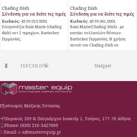
Chafing Dish
Chafing Dish
Σύνδεση για να δείτε τις τιμές
Σύνδεση για να δείτε τις τιμές
Κωδικός:
49.99.013.0001
Κωδικός:
49.99.061.0001
Επιτραπέζια Bain Marie (chafing
Bain Marie(Chafing-Dish) , με
dish) σετ 2 τεμαχίων, Bartscher
καπάκι πολλαπλών θέσεων ,
Γερμανίας.
Bartscher Γερμανίας. Η χρήση
αυτού του Chafing-Dish σε
συνδυασμό με μια επαγωγική ή
υαλοκεραμική εστία προσφέρει
απεριόριστες δυνατότητες. Με
Stalgast
αυτόν τον τρόπο, η θερμοκρασία
στο Chafing-Dish μπορεί να
ρυθμιστεί μέσω μιας εξωτερικής
εστίας.
Εξοπλισμός Μαζικής Εστίασης
Πειραιώς 209 & Πατριάρχου Ιωακείμ 1, Ταύρος, 177-78 Αθήνα
Phone: (030) 210-3427009
Email: c-s@masterequip.gr